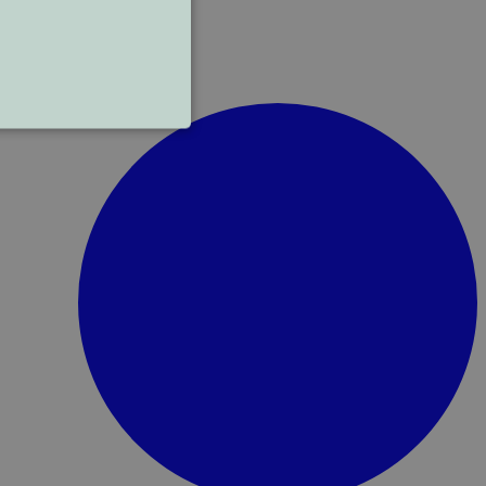
rd
n accountbeheer. De website
e-voorkeur bij voor
nneer een gebruiker de
ge pagina-modus bekijkt op
ie ervoor dat de
isch wordt weergegeven bij