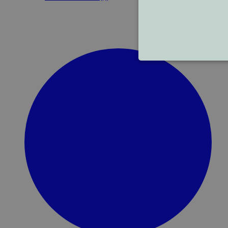
STRIKT NOODZAK
NIET-GECLASSIF
S
Strikt noodzakelijke cookies
kan niet goed worden gebruik
Naam
maya_is_grid_mode_prod