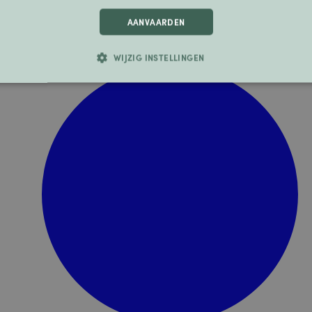
AANVAARDEN
WIJZIG INSTELLINGEN
ELIJK
PRESTATIE
TARGETING
FUNCTIONEEL
ICEERD
trikt noodzakelijk
Prestatie
Targeting
Functioneel
Niet-geclassificee
 maken de kernfunctionaliteiten van de website mogelijk, zoals gebruikersaanmelding e
t zonder de strikt noodzakelijke cookies.
Aanbieder / Domein
Vervaldatum
Omschrijving
uction
.norwaynomads.com
1 week
Houdt de rasterweergav
mobiele gebruikers. Wa
chat in raster-/volledi
mobiel, zorgt deze cook
rasterindeling automat