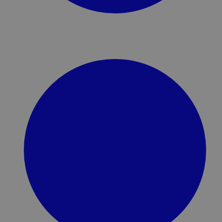
maya_chat_slug_producti
maya_chat_token_product
maya_chat_token_produc
maya_chat_slug_producti
_tt_enable_cookie