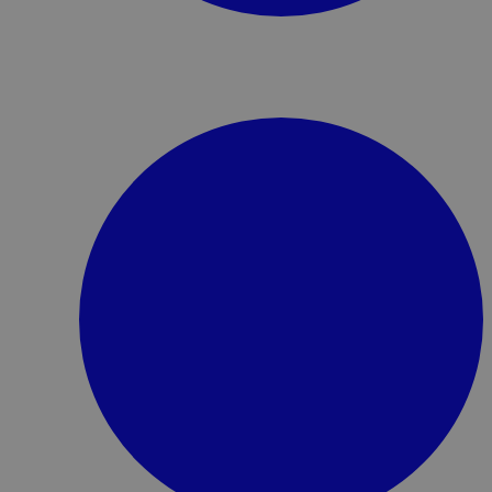
nieuwingen en nieuwe
n consistente
top popover-status tussen
 gebruiker de browser
chat popover open op
t deze cookie die open
matisch het popover bij alle
 de gebruiker het
s bij. Wanneer een
k start, zorgt deze cookie
e nieuwe chats ook als
istreerd, waardoor
n de testomgeving mogelijk
a op (EUR, GBP, USD of
gekozen valuta weer te
r applicaties op basis van
identificator voor
e wordt gebruikt om
rssessies te onderhouden.
n een willekeurig
e het wordt gebruikt, kan
ite, maar een goed
den van een ingelogde
r tussen pagina's.