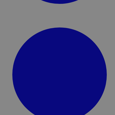
maya_is_popover_chat_o
Google Privacy Poli
maya_is_test_case
tb_user_currency
PHPSESSID