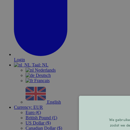
Login
Taal:
NL
Nederlands
Deutsch
Français
English
Currency:
EUR
Euro (€)
British Pound (£)
We gebruike
US Dollar ($)
zodat we d
Canadian Dollar ($)