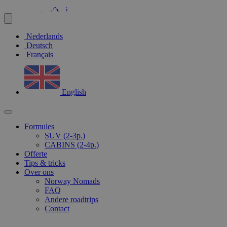
Nederlands
Deutsch
Français
English
Formules
SUV (2-3p.)
CABINS (2-4p.)
Offerte
Tips & tricks
Over ons
Norway Nomads
FAQ
Andere roadtrips
Contact