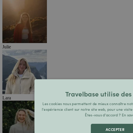
Julie
Travelbase utilise des
Lara
Les cookies nous permettent de mieux connaître notr
l'expérience client sur notre site web, pour une visit
Êtes-vous d'accord ?
En sav
ACCEPTER