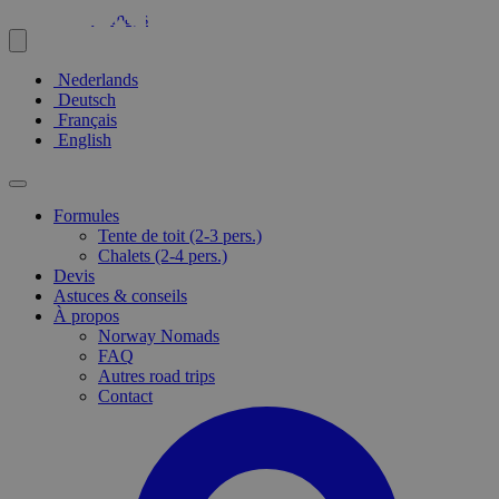
Nederlands
Deutsch
Français
English
Formules
Tente de toit (2-3 pers.)
Chalets (2-4 pers.)
Devis
Astuces & conseils
À propos
Norway Nomads
FAQ
Autres road trips
Contact